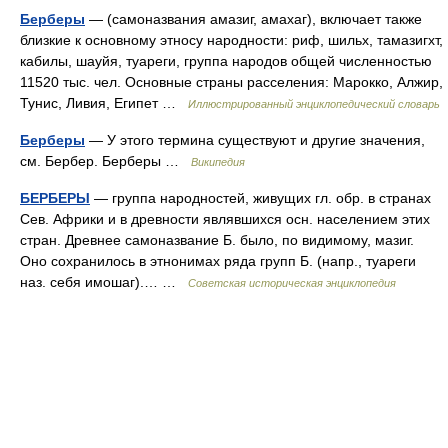
Берберы
— (самоназвания амазиг, амахаг), включает также
близкие к основному этносу народности: риф, шильх, тамазигхт,
кабилы, шауйя, туареги, группа народов общей численностью
11520 тыс. чел. Основные страны расселения: Марокко, Алжир,
Тунис, Ливия, Египет …
Иллюстрированный энциклопедический словарь
Берберы
— У этого термина существуют и другие значения,
см. Бербер. Берберы …
Википедия
БЕРБЕРЫ
— группа народностей, живущих гл. обр. в странах
Сев. Африки и в древности являвшихся осн. населением этих
стран. Древнее самоназвание Б. было, по видимому, мазиг.
Оно сохранилось в этнонимах ряда групп Б. (напр., туареги
наз. себя имошаг).… …
Советская историческая энциклопедия