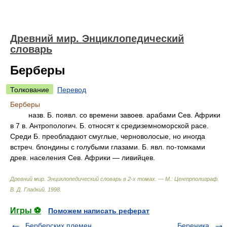
Древний мир. Энциклопедический
словарь
Берберы
Толкование
Перевод
Берберы
назв. Б. появл. со времени завоев. арабами Сев. Африки
в 7 в. Антропологич. Б. относят к средиземноморской расе.
Среди Б. преобладают смуглые, черноволосые, но иногда
встреч. блондины с голубыми глазами. Б. явл. по-томками
древ. населения Сев. Африки — ливийцев.
Древний мир. Энциклопедический словарь в 2-х томах. — М.: Центрполиграф
.
В. Д. Гладкий
.
1998
.
Игры ⚽
Поможем написать реферат
Берберских племен
Береника