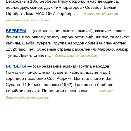
Бескровный 106. Берберы Риму отсрочили час декаданса,
послав двух сынов, двух <императоров> Северов. Белый
Офейра. Лекс. МАС 1957: бербе/ры …
Исторический словарь
галлицизмов русского языка
БЕРБЕРЫ
— (самоназвания амазиг, амахаг), включает также
близкие к основному этносу народности: риф, шильх, тамазигхт,
кабилы, шауйя, туареги, группа народов общей численностью
11520 тыс. чел. Основные страны расселения: Марокко, Алжир,
Тунис, Ливия, Египет …
Современная энциклопедия
БЕРБЕРЫ
— (самоназвание амахаг) группа народов
(тамазигхт, риф, шильх, туареги, кабилы, шауйя и др.),
коренное население Сев. Африки, Центрального и Зап.
Судана. 11,52 млн. человек (1992). Говорят на берберо
ливийских языках. По религии в основном… …
Большой
Энциклопедический словарь