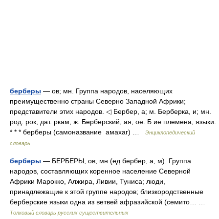
берберы
— ов; мн. Группа народов, населяющих
преимущественно страны Северно Западной Африки;
представители этих народов. ◁ Бербер, а; м. Берберка, и; мн.
род. рок, дат. ркам; ж. Берберский, ая, ое. Б ие племена, языки.
* * * берберы (самоназвание амахаг) …
Энциклопедический
словарь
берберы
— БЕРБЕРЫ, ов, мн (ед бербер, а, м). Группа
народов, составляющих коренное население Северной
Африки Марокко, Алжира, Ливии, Туниса; люди,
принадлежащие к этой группе народов; близкородственные
берберские языки одна из ветвей афразийской (семито… …
Толковый словарь русских существительных